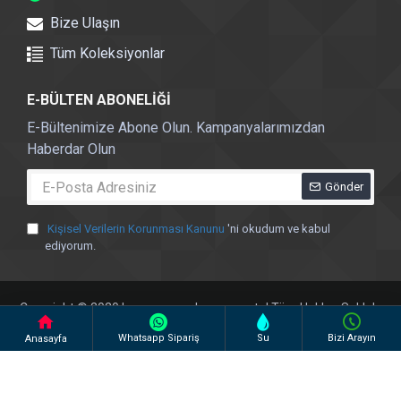
Bize Ulaşın
Tüm Koleksiyonlar
E-BÜLTEN ABONELİĞİ
E-Bültenimize Abone Olun. Kampanyalarımızdan
Haberdar Olun
Gönder
Kişisel Verilerin Korunması Kanunu
'ni okudum ve kabul
ediyorum.
Copyright © 2020 | arma-pazarlama.com.tr | Tüm Hakları Saklıdır
Whatsapp Sipariş
Su
Bizi Arayın
Anasayfa