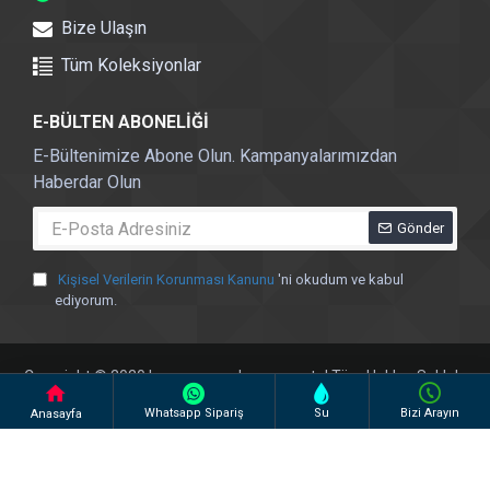
Bize Ulaşın
Tüm Koleksiyonlar
E-BÜLTEN ABONELİĞİ
E-Bültenimize Abone Olun. Kampanyalarımızdan
Haberdar Olun
Gönder
Kişisel Verilerin Korunması Kanunu
'ni okudum ve kabul
ediyorum.
Copyright © 2020 | arma-pazarlama.com.tr | Tüm Hakları Saklıdır
Whatsapp Sipariş
Su
Bizi Arayın
Anasayfa